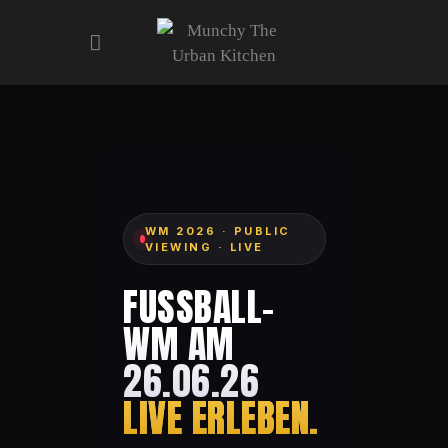
ART&MUSIC EVENTS
SPORT EVENTS
MENU
AFTER WORK
WM 2026 · PUBLIC
VIEWING · LIVE
CONTACT
GALERIE
FUSSBALL-W
RESERVATIONS
M AM 2
6.06.26
LIVE ERLEBEN.