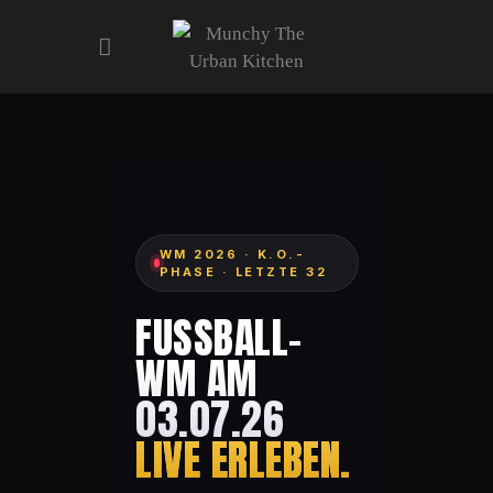
ART&MUSIC EVENTS
SPORT EVENTS
MENU
AFTER WORK
WM 2026 · K.O.-
PHASE · LETZTE 32
CONTACT
GALERIE
FUSSBALL-W
RESERVATIONS
M AM 0
3.07.26
LIVE ERLEBEN.