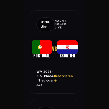
NACHT
01:00
DO→FR ·
Uhr
LIVE
VS
PORTUGAL
KROATIEN
WM 2026 ·
K.o.-Phase
Reservieren
· Sieg oder
→
Aus