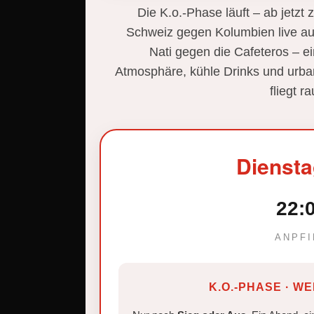
Die K.o.-Phase läuft – ab jetzt 
Schweiz gegen Kolumbien live au
Nati gegen die Cafeteros – ei
Atmosphäre, kühle Drinks und urban
fliegt r
Dienstag
22:
ANPFI
K.O.-PHASE · W