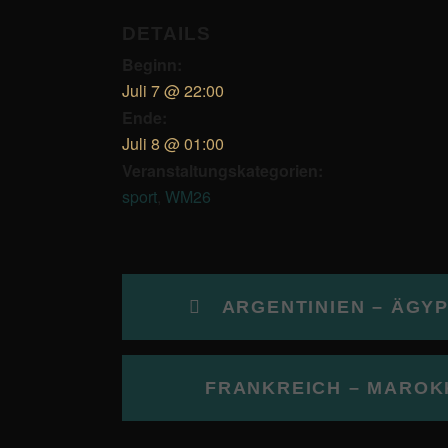
DETAILS
Beginn:
Juli 7 @ 22:00
Ende:
Juli 8 @ 01:00
Veranstaltungskategorien:
sport
,
WM26
ARGENTINIEN – ÄGYPT
FRANKREICH – MAROKK