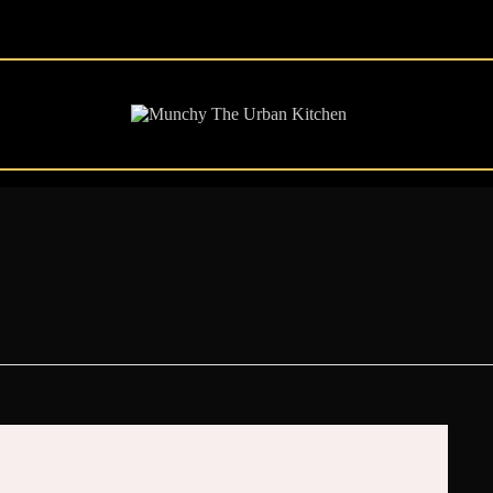
ART&MUSIC EVENTS
SPORT EVENTS
MENU
AFTER WORK
CONTACT
GALERIE
RESERVATIONS