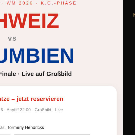
· WM 2026 · K.O.-PHASE
HWEIZ
vs
UMBIEN
Finale · Live auf Großbild
tze – jetzt reservieren
6 · Anpfiff 22:00 · Großbild · Live