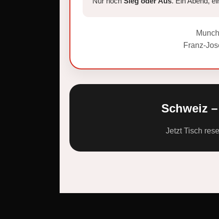
Nur noch
Sieg oder Aus
. Ein Abend, ei
Munch
Franz-Jos
Schweiz –
Jetzt Tisch res