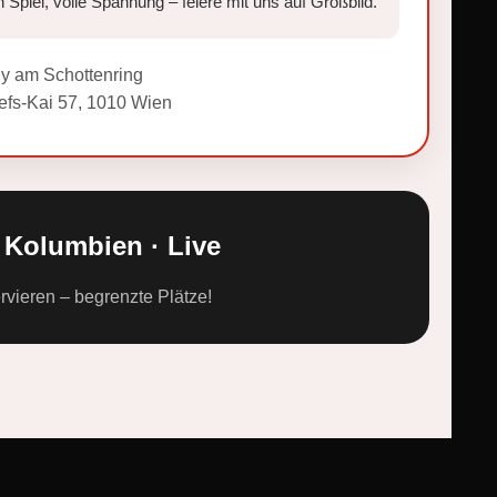
n Spiel, volle Spannung – feiere mit uns auf Großbild.
y am Schottenring
efs-Kai 57, 1010 Wien
 Kolumbien · Live
ervieren – begrenzte Plätze!