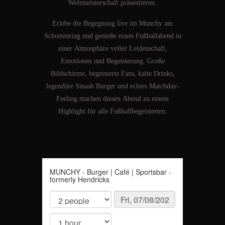
Weltmeisterschaft präsentieren.
Erlebe die Begegnung live im Munchy am
Schottenring und genieße einen Fußballabend in
einer Atmosphäre voller Leidenschaft,
Emotionen und Begeisterung. Große
Bildschirme, begeisterte Fans, kalte Drinks,
legendäre Smash Burger und echtes Matchday-
Feeling machen diesen Abend zu einem
Highlight für alle Fußballbegeisterten.