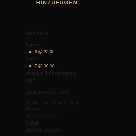
HINZUFÜGEN
DETAILS
Beginn:
Juni 6 @ 22:00
Ende:
Juni 7 @ 00:00
Veranstaltungskategorie:
sport
VERANSTALTER
Munchy The Urban Kitchen
Telefon
+43 660 1009814
E-Mail
office@munchy.at