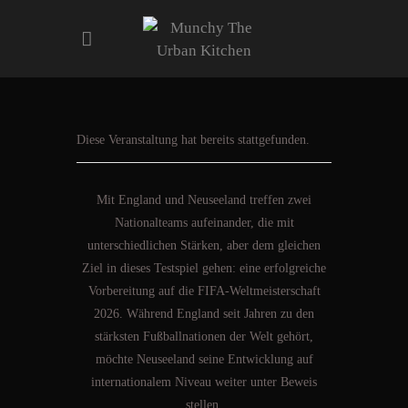
ART&MUSIC EVENTS
Diese Veranstaltung hat bereits stattgefunden.
SPORT EVENTS
MENU
Mit England und Neuseeland treffen zwei
AFTER WORK
Nationalteams aufeinander, die mit
CONTACT
unterschiedlichen Stärken, aber dem gleichen
GALERIE
Ziel in dieses Testspiel gehen: eine erfolgreiche
RESERVATIONS
Vorbereitung auf die FIFA-Weltmeisterschaft
2026. Während England seit Jahren zu den
stärksten Fußballnationen der Welt gehört,
möchte Neuseeland seine Entwicklung auf
internationalem Niveau weiter unter Beweis
stellen.