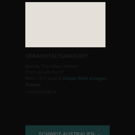
VERANSTALTUNGSORT
Munchy The Urban Kitchen
Franz-Josefs-Kai 57
Wien
,
1010
Austria
Google Karte anzeigen
Telefon
+436601009814
SCHWEIZ-AUSTRALIEN –