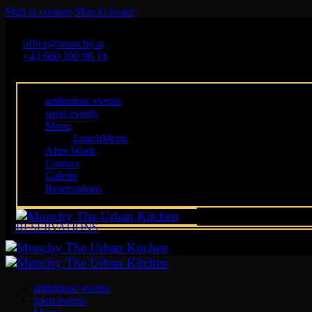
Skip to content
Skip to footer
Öffnungszeiten :12:00 - 0:00 Uhr
office@munchy.at
+43 660 100 98 14
Franz-Josefs-Kai 57, 1010 Wien
art&music events
sport events
Menu
LunchMenü
After Work
Contact
Galerie
Reservations
RESERVATIONS
art&music events
sport events