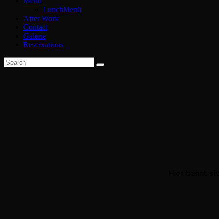
Menu
LunchMenü
After Work
Contact
Galerie
Reservations
Search
Hier bahnt si